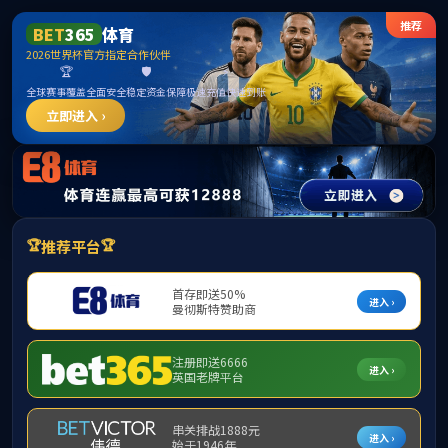
中国·ok138cn太阳集团(古天乐代言)官方网站-Official
Website
EN
网站地图
关于我们
集团概况
董事会