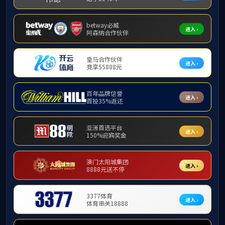
高管团队
组织结构
主营业务
先进制造与技术服务
医药医疗健康
贸易与工程服务
科技创新
总体情况
古天乐代言太阳集团
科技成果